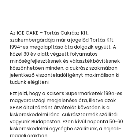
Az ICE CAKE – Tortás Cukrász Kft.
szakembergárdája már a jogelőd Tortás Kft.
1994-es megalapítása óta dolgozik együtt. A
közel 30 év alatt végzett folyamatos
minőségfejlesztésnek és választékbővítésnek
köszönhetően minden, a cukrász szakmában
jelentkező viszonteladói igényt maximálisan ki
tudunk elégíteni.
Ezt jelzi, hogy a Kaiser’s Supermarketek 1994-es
magyarországi megjelenése óta, illetve azok
SPAR által történt átvételét követően is a
kiskereskedelmi lánc cukrásztermék szállítói
vagyunk Budapesten. Ezen kívül naponta 50-60
kiskereskedelmi egységbe szállítunk, a hajnali-
reggeli órákban.